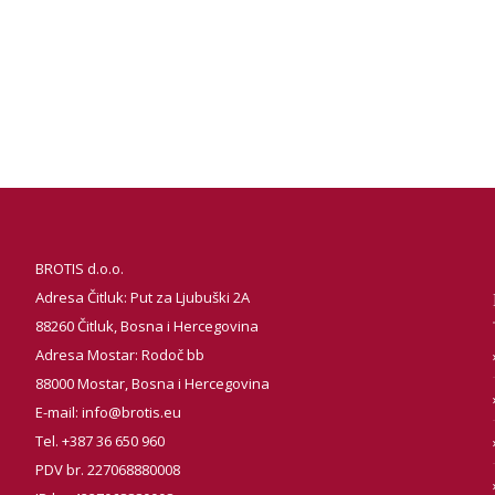
BROTIS d.o.o.
Adresa Čitluk: Put za Ljubuški 2A
88260 Čitluk, Bosna i Hercegovina
Adresa Mostar: Rodoč bb
88000 Mostar, Bosna i Hercegovina
E-mail:
info@brotis.eu
Tel. +387 36 650 960
PDV br. 227068880008