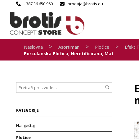
+387 36 650 960
prodaja@brotis.eu
>
>
>
Naslovna
Asortiman
Pločice
Efekt 
Porculanska Pločica, Neretificirana, Mat
E
n
KATEGORIJE
Namještaj
Pločice