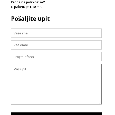
Prodajna jedinica:
m2
U paketu je
1.48
m2.
Pošaljite upit