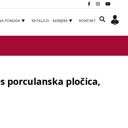
NA PONUDA
KATALOZI
KARIJERA
KONTAKT
s porculanska pločica,