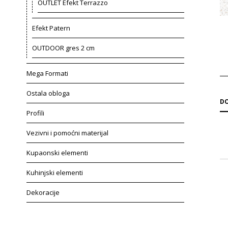
OUTLET Efekt Terrazzo
Efekt Patern
OUTDOOR gres 2 cm
Mega Formati
Ostala obloga
DO
Profili
Vezivni i pomoćni materijal
Kupaonski elementi
Kuhinjski elementi
Dekoracije