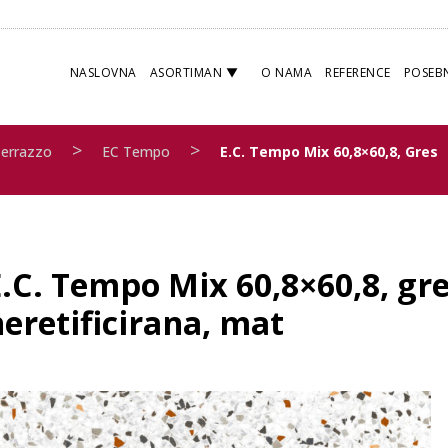
NASLOVNA
ASORTIMAN
O NAMA
REFERENCE
POSEB
>
>
Terrazzo
EC Tempo
E.C. Tempo Mix 60,8×60,8, Gres
.C. Tempo Mix 60,8×60,8, gre
eretificirana, mat