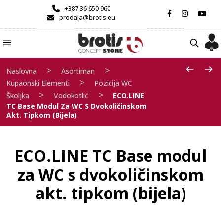
+387 36 650 960
prodaja@brotis.eu
>
>
Naslovna
Asortiman
>
Kupaonski Elementi
Pozicija WC
>
>
Školjka
Vodokotlić
ECO.LINE
TC Base Modul Za WC S Dvokoličinskom
Akt. Tipkom (bijela)
ECO.LINE TC Base modul
za WC s dvokoličinskom
akt. tipkom (bijela)