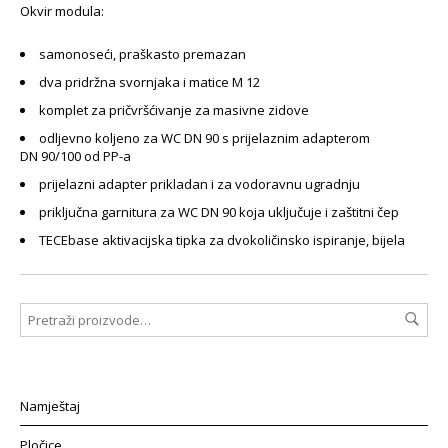
Okvir modula:
samonoseći, praškasto premazan
dva pridržna svornjaka i matice M 12
komplet za pričvršćivanje za masivne zidove
odljevno koljeno za WC DN 90 s prijelaznim adapterom
DN 90/100 od PP-a
prijelazni adapter prikladan i za vodoravnu ugradnju
priključna garnitura za WC DN 90 koja uključuje i zaštitni čep
TECEbase aktivacijska tipka za dvokoličinsko ispiranje, bijela
Namještaj
Pločice