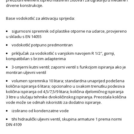
drvene konstrukcije.
Base vodokotlić za aktivaciju sprijeda:
sigurnosni spremnik od plastike otporne na udarce, provjereno
u skladu s EN 14055
vodokotlić potpuno predmontiran
priključak za vodokotlić s vanjskim navojem R 1/2″, gornji,
kompatibilan s brzim adapterima
3-smjerni kutni ventil; zaporni ventil s funkcijom ispiranja ako je
montiran uljevni ventil
volumen spremnika 10 litara; standardna unaprijed podešena
količina ispiranja 6 litara; opcionalno u svakom trenutku podesiva
količina ispiranja od 4,5/7,5/9 litara; količina djelomičnog ispiranja
3 litre u slučaju tehnike dvokoličinskog ispiranja. Preostala količina
vode može se odmah iskoristiti za dodatno ispiranje.
izolirano od kondenzatne vode
tihi hidraulički uljevni ventil, skupina armature 1 prema normi
DIN 4109