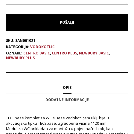
SKU:
SAN001021
KATEGORIJA:
VODOKOTLIĆ
OZNAKE:
CENTRO BASIC
,
CENTRO PLUS
,
NEWBURY BASIC
,
NEWBURY PLUS
OPIS
DODATNE INFORMACIJE
TECEbase komplet za WC s Base vodokotlićem uklj. bijelu
aktivacijsku tipku TECEbase, ugradbena visina 1120 mm
Modul za WC prikladan za montažu u pojedinačni blok, kao
predzidni element ispred masivnih zidova i za ugradnju u metalne i