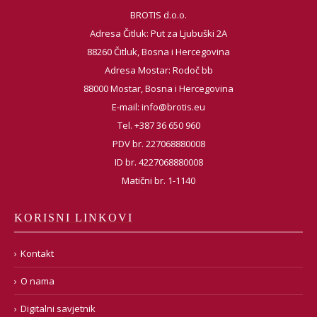
BROTIS d.o.o.
Adresa Čitluk: Put za Ljubuški 2A
88260 Čitluk, Bosna i Hercegovina
Adresa Mostar: Rodoč bb
88000 Mostar, Bosna i Hercegovina
E-mail:
info@brotis.eu
Tel. +387 36 650 960
PDV br. 227068880008
ID br. 4227068880008
Matični br. 1-1140
KORISNI LINKOVI
Kontakt
O nama
Digitalni savjetnik