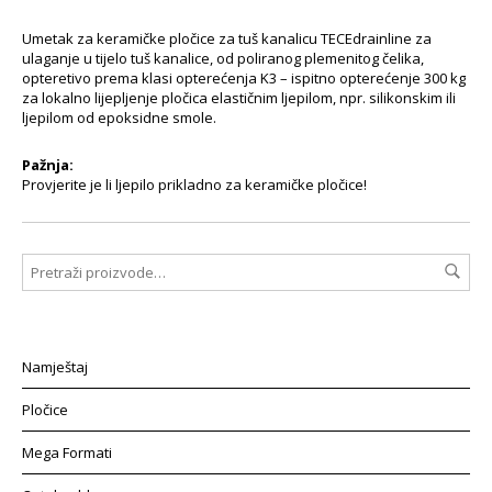
Umetak za keramičke pločice za tuš kanalicu TECEdrainline za
ulaganje u tijelo tuš kanalice, od poliranog plemenitog čelika,
opteretivo prema klasi opterećenja K3 – ispitno opterećenje 300 kg
za lokalno lijepljenje pločica elastičnim ljepilom, npr. silikonskim ili
ljepilom od epoksidne smole.
Pažnja:
Provjerite je li ljepilo prikladno za keramičke pločice!
Namještaj
Pločice
Mega Formati