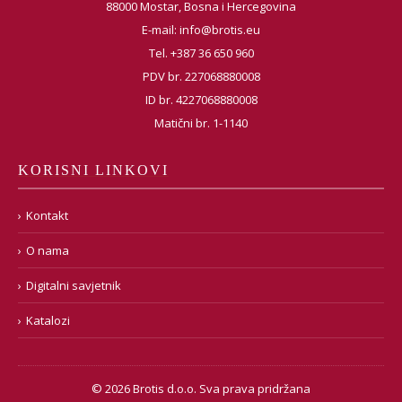
88000 Mostar, Bosna i Hercegovina
E-mail:
info@brotis.eu
Tel. +387 36 650 960
PDV br. 227068880008
ID br. 4227068880008
Matični br. 1-1140
KORISNI LINKOVI
Kontakt
O nama
Digitalni savjetnik
Katalozi
© 2026 Brotis d.o.o. Sva prava pridržana