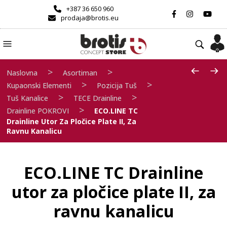
+387 36 650 960
prodaja@brotis.eu
>
>
Naslovna
Asortiman
>
>
Kupaonski Elementi
Pozicija Tuš
>
>
Tuš Kanalice
TECE Drainline
>
Drainline POKROVI
ECO.LINE TC
Drainline Utor Za Pločice Plate II, Za
Ravnu Kanalicu
ECO.LINE TC Drainline
utor za pločice plate II, za
ravnu kanalicu