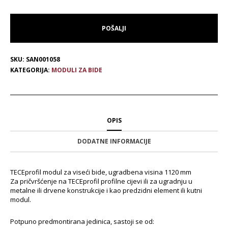
SKU:
SAN001058
KATEGORIJA:
MODULI ZA BIDE
OPIS
DODATNE INFORMACIJE
TECEprofil modul za viseći bide, ugradbena visina 1120 mm
Za pričvršćenje na TECEprofil profilne cijevi ili za ugradnju u
metalne ili drvene konstrukcije i kao predzidni element ili kutni
modul.
Potpuno predmontirana jedinica, sastoji se od: