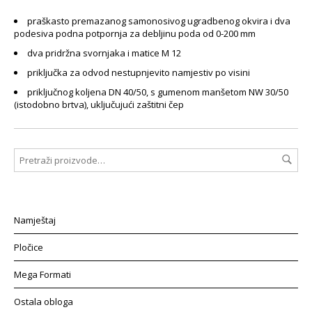
praškasto premazanog samonosivog ugradbenog okvira i dva
podesiva podna potpornja za debljinu poda od 0-200 mm
dva pridržna svornjaka i matice M 12
priključka za odvod nestupnjevito namjestiv po visini
priključnog koljena DN 40/50, s gumenom manšetom NW 30/50
(istodobno brtva), uključujući zaštitni čep
Namještaj
Pločice
Mega Formati
Ostala obloga