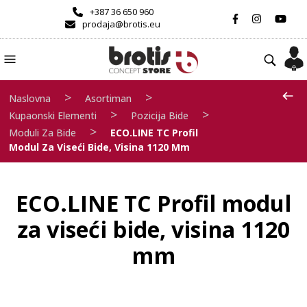
+387 36 650 960
prodaja@brotis.eu
>
>
Naslovna
Asortiman
>
>
Kupaonski Elementi
Pozicija Bide
>
Moduli Za Bide
ECO.LINE TC Profil
Modul Za Viseći Bide, Visina 1120 Mm
ECO.LINE TC Profil modul
za viseći bide, visina 1120
mm