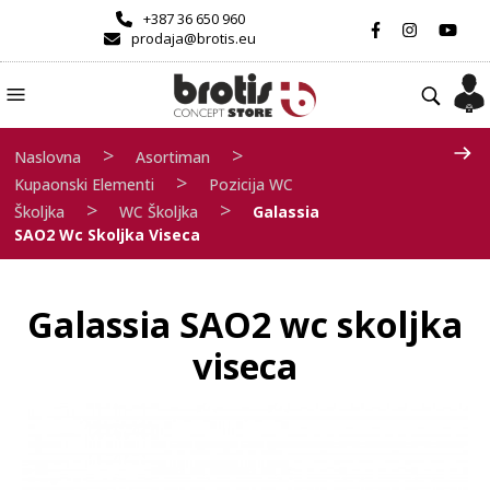
+387 36 650 960
prodaja@brotis.eu
>
>
Naslovna
Asortiman
>
Kupaonski Elementi
Pozicija WC
>
>
Školjka
WC Školjka
Galassia
SAO2 Wc Skoljka Viseca
Galassia SAO2 wc skoljka
viseca