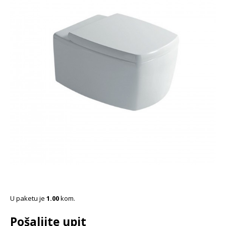
U paketu je
1.00
kom.
Pošaljite upit