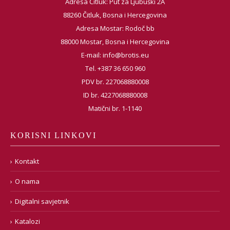
Adresa Čitluk: Put za Ljubuški 2A
88260 Čitluk, Bosna i Hercegovina
Adresa Mostar: Rodoč bb
88000 Mostar, Bosna i Hercegovina
E-mail:
info@brotis.eu
Tel. +387 36 650 960
PDV br. 227068880008
ID br. 4227068880008
Matični br. 1-1140
KORISNI LINKOVI
Kontakt
O nama
Digitalni savjetnik
Katalozi