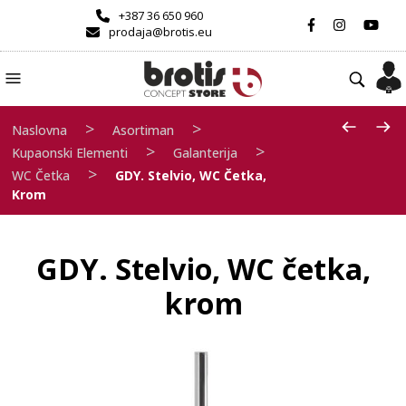
+387 36 650 960
prodaja@brotis.eu
>
>
Naslovna
Asortiman
>
>
Kupaonski Elementi
Galanterija
>
WC Četka
GDY. Stelvio, WC Četka,
Krom
GDY. Stelvio, WC četka,
krom