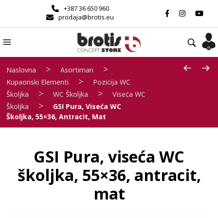
+387 36 650 960
prodaja@brotis.eu
>
>
Naslovna
Asortiman
>
Kupaonski Elementi
Pozicija WC
>
>
Školjka
WC Školjka
Viseća WC
>
Školjka
GSI Pura, Viseća WC
Školjka, 55×36, Antracit, Mat
GSI Pura, viseća WC
školjka, 55×36, antracit,
mat