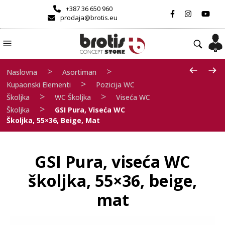
+387 36 650 960
prodaja@brotis.eu
>
>
Naslovna
Asortiman
>
Kupaonski Elementi
Pozicija WC
>
>
Školjka
WC Školjka
Viseća WC
>
Školjka
GSI Pura, Viseća WC
Školjka, 55×36, Beige, Mat
GSI Pura, viseća WC
školjka, 55×36, beige,
mat