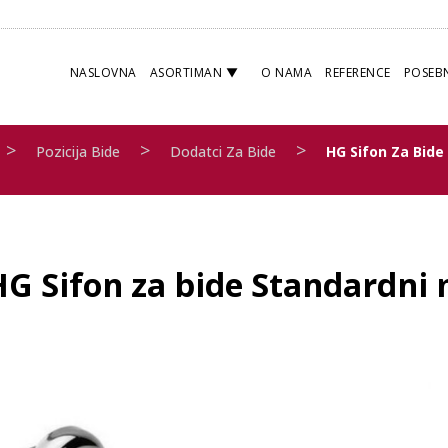
NASLOVNA
ASORTIMAN
O NAMA
REFERENCE
POSEB
>
>
>
Pozicija Bide
Dodatci Za Bide
HG Sifon Za Bide
HG Sifon za bide Standardni