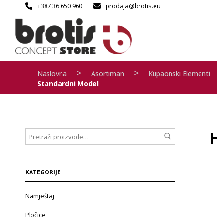
+387 36 650 960
prodaja@brotis.eu
>
>
Naslovna
Asortiman
Kupaonski Elementi
Standardni Model
KATEGORIJE
Namještaj
Pločice