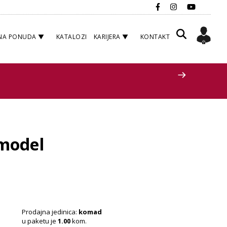
NA PONUDA
KATALOZI
KARIJERA
KONTAKT
 model
Prodajna jedinica:
komad
u paketu je
1.00
kom.