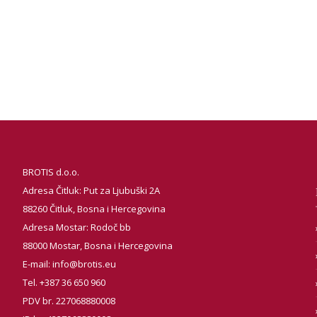
BROTIS d.o.o.
Adresa Čitluk: Put za Ljubuški 2A
88260 Čitluk, Bosna i Hercegovina
Adresa Mostar: Rodoč bb
88000 Mostar, Bosna i Hercegovina
E-mail:
info@brotis.eu
Tel. +387 36 650 960
PDV br. 227068880008