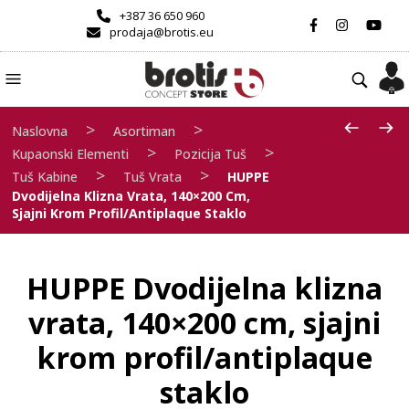
+387 36 650 960
prodaja@brotis.eu
>
>
Naslovna
Asortiman
>
>
Kupaonski Elementi
Pozicija Tuš
>
>
Tuš Kabine
Tuš Vrata
HUPPE
Dvodijelna Klizna Vrata, 140×200 Cm,
Sjajni Krom Profil/antiplaque Staklo
HUPPE Dvodijelna klizna
vrata, 140×200 cm, sjajni
krom profil/antiplaque
staklo