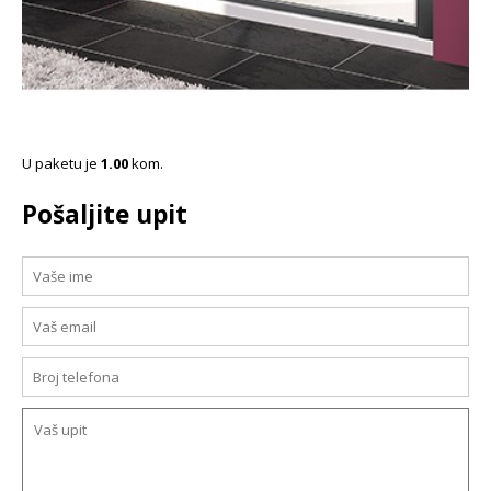
U paketu je
1.00
kom.
Pošaljite upit