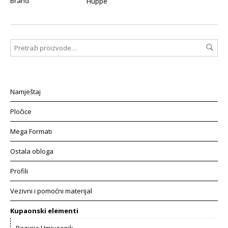
Brand
Huppe
Namještaj
Pločice
Mega Formati
Ostala obloga
Profili
Vezivni i pomoćni materijal
Kupaonski elementi
Pozicija Umivaonik