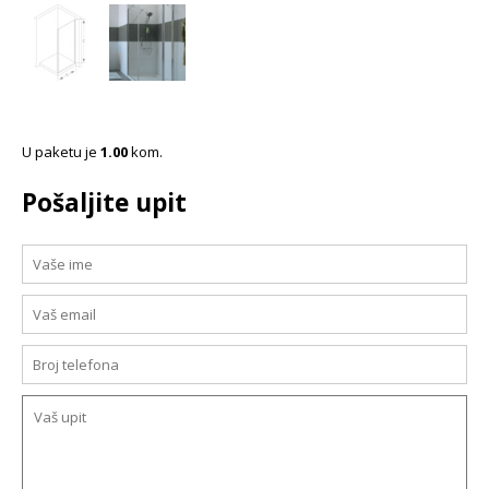
U paketu je
1.00
kom.
Pošaljite upit