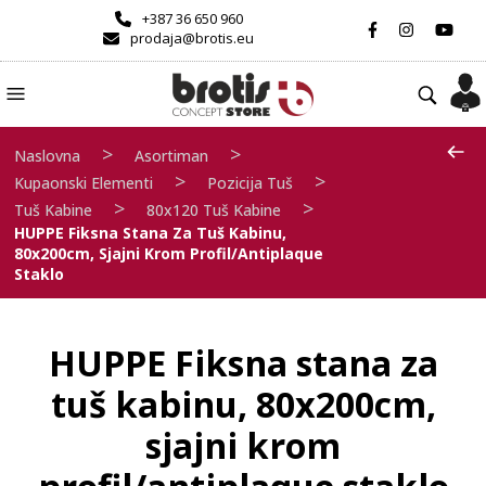
+387 36 650 960
prodaja@brotis.eu
>
>
Naslovna
Asortiman
>
>
Kupaonski Elementi
Pozicija Tuš
>
>
Tuš Kabine
80x120 Tuš Kabine
HUPPE Fiksna Stana Za Tuš Kabinu,
80x200cm, Sjajni Krom Profil/antiplaque
Staklo
HUPPE Fiksna stana za
tuš kabinu, 80x200cm,
sjajni krom