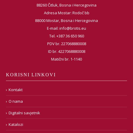
88260 Čitluk, Bosna i Hercegovina
Adresa Mostar: Rodoč bb
88000 Mostar, Bosna i Hercegovina
E-mail:
info@brotis.eu
Tel. +387 36 650 960
PDV br. 227068880008
ID br. 4227068880008
Matični br. 1-1140
KORISNI LINKOVI
Kontakt
O nama
Digitalni savjetnik
Katalozi