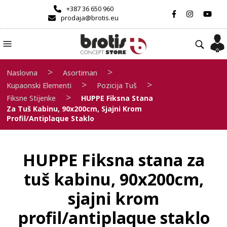
+387 36 650 960
prodaja@brotis.eu
>
>
Naslovna
Asortiman
>
>
Kupaonski Elementi
Pozicija Tuš
>
Fiksne Stijenke
HUPPE Fiksna Stana
Za Tuš Kabinu, 90x200cm, Sjajni Krom
Profil/antiplaque Staklo
HUPPE Fiksna stana za
tuš kabinu, 90x200cm,
sjajni krom
profil/antiplaque staklo