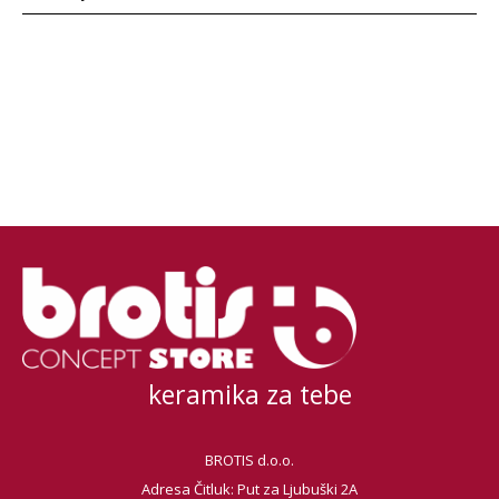
keramika za tebe
BROTIS d.o.o.
Adresa Čitluk: Put za Ljubuški 2A