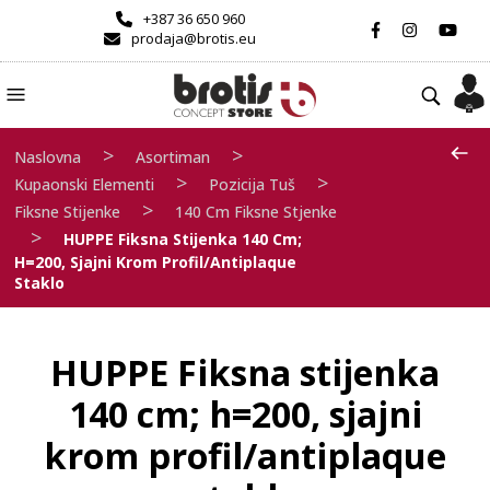
+387 36 650 960
prodaja@brotis.eu
>
>
Naslovna
Asortiman
>
>
Kupaonski Elementi
Pozicija Tuš
>
Fiksne Stijenke
140 Cm Fiksne Stjenke
>
HUPPE Fiksna Stijenka 140 Cm;
H=200, Sjajni Krom Profil/antiplaque
Staklo
HUPPE Fiksna stijenka
140 cm; h=200, sjajni
krom profil/antiplaque