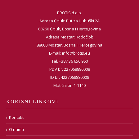
BROTIS d.o.o.
Adresa Čitluk: Put za Ljubuški 2A
88260 Čitluk, Bosna i Hercegovina
Adresa Mostar: Rodoč bb
88000 Mostar, Bosna i Hercegovina
E-mail:
info@brotis.eu
Tel. +387 36 650 960
PDV br. 227068880008
ID br. 4227068880008
Matični br. 1-1140
KORISNI LINKOVI
Kontakt
O nama