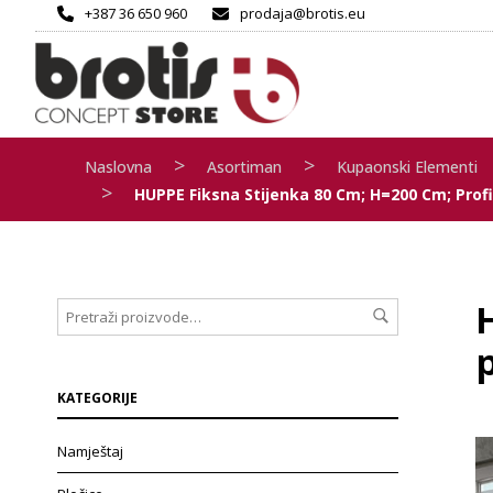
+387 36 650 960
prodaja@brotis.eu
>
>
Naslovna
Asortiman
Kupaonski Elementi
>
HUPPE Fiksna Stijenka 80 Cm; H=200 Cm; Profi
KATEGORIJE
Namještaj