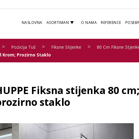
NASLOVNA
ASORTIMAN
O NAMA
REFERENCE
POSEB
>
>
>
Pozicija Tuš
Fiksne Stijenke
80 Cm Fiksne Stjenk
l Krom; Prozirno Staklo
HUPPE Fiksna stijenka 80 cm;
prozirno staklo