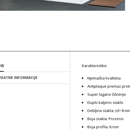
Karakteristike:
IS
DATNE INFORMACIJE
Njemačka kvaliteta
Antiplaque premaz prot
Super lagano čišćenje
Duplo kaljeno staklo
Debljina stakla: (d= 8 m
Boja stakla: Prozirno
Boja profila: Krom