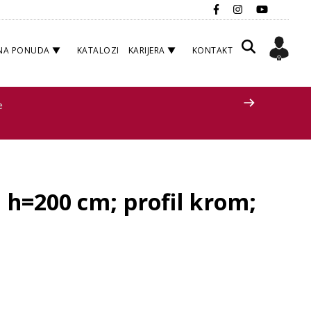
NA PONUDA
KATALOZI
KARIJERA
KONTAKT
e
 h=200 cm; profil krom;