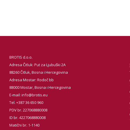
BROTIS d.o.o.
Adresa Čitluk: Put za Ljubuški 2A
88260 Čitluk, Bosna i Hercegovina
Adresa Mostar: Rodoč bb
88000 Mostar, Bosna i Hercegovina
E-mail:
info@brotis.eu
Tel. +387 36 650 960
PDV br. 227068880008
ID br. 4227068880008
Matični br. 1-1140