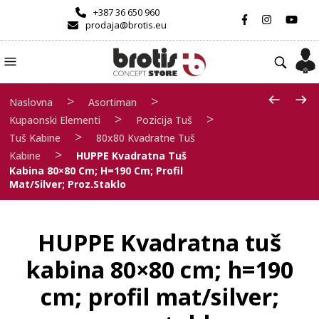
+387 36 650 960
prodaja@brotis.eu
>
>
Naslovna
Asortiman
>
>
Kupaonski Elementi
Pozicija Tuš
>
Tuš Kabine
80x80 Kvadratne Tuš
>
Kabine
HUPPE Kvadratna Tuš
Kabina 80×80 Cm; H=190 Cm; Profil
Mat/silver; Proz.staklo
HUPPE Kvadratna tuš
kabina 80×80 cm; h=190
cm; profil mat/silver;