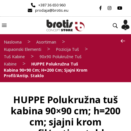
+387 36 650 960
prodaja@brotis.eu
>
>
Naslovna
Asortiman
>
>
Kupaonski Elementi
Pozicija Tuš
>
Tuš Kabine
90x90 Polukružne Tuš
>
Kabine
HUPPE Polukružna Tuš
Kabina 90×90 Cm; H=200 Cm; Sjajni Krom
Profil/antip. Staklo
HUPPE Polukružna tuš
kabina 90×90 cm; h=200
cm; sjajni krom