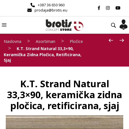
+387 36 650 960
prodaja@brotis.eu
>
>
Naslovna
Asortiman
Pločice
>
K.T. Strand Natural 33,3×90,
Keramička Zidna Pločica, Retificirana,
Sjaj
K.T. Strand Natural
33,3×90, keramička zidna
pločica, retificirana, sjaj