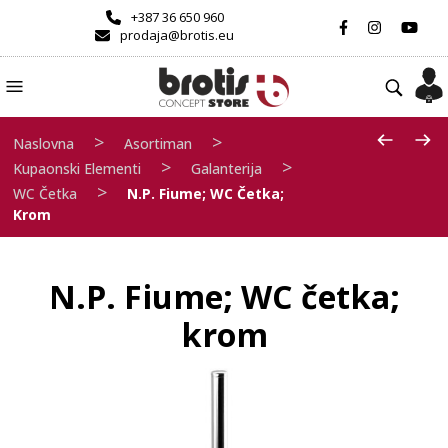
+387 36 650 960
prodaja@brotis.eu
>
>
Naslovna
Asortiman
>
>
Kupaonski Elementi
Galanterija
>
WC Četka
N.P. Fiume; WC Četka;
Krom
N.P. Fiume; WC četka;
krom