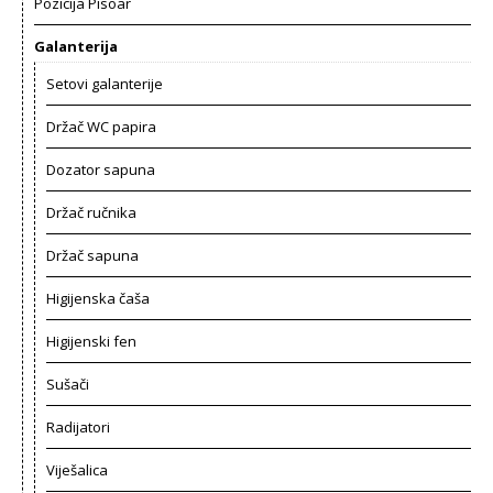
Pozicija Pisoar
Galanterija
Setovi galanterije
Držač WC papira
Dozator sapuna
Držač ručnika
Držač sapuna
Higijenska čaša
Higijenski fen
Sušači
Radijatori
Viješalica