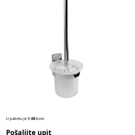
U paketu je
1.00
kom.
Pošaljite upit