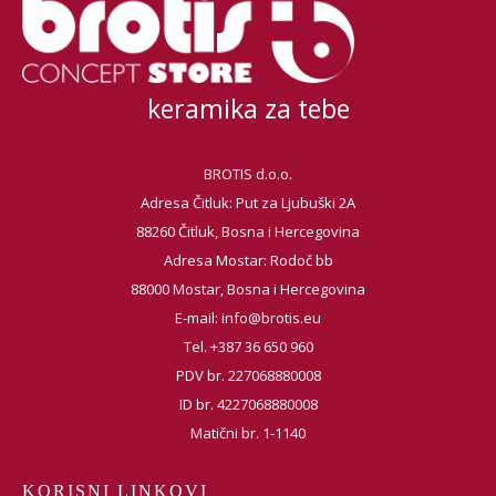
keramika za tebe
BROTIS d.o.o.
Adresa Čitluk: Put za Ljubuški 2A
88260 Čitluk, Bosna i Hercegovina
Adresa Mostar: Rodoč bb
88000 Mostar, Bosna i Hercegovina
E-mail:
info@brotis.eu
Tel. +387 36 650 960
PDV br. 227068880008
ID br. 4227068880008
Matični br. 1-1140
KORISNI LINKOVI