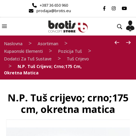
+387 36 650 960
prodaja@brotis.eu
>
>
Naslovna
Asortiman
>
>
Kupaonski Elementi
Pozicija Tuš
>
Dodatci Za Tuš Sustave
Tuš Crijevo
>
N.P. Tuš Crijevo; Crno;175 Cm,
Okretna Matica
N.P. Tuš crijevo; crno;175
cm, okretna matica