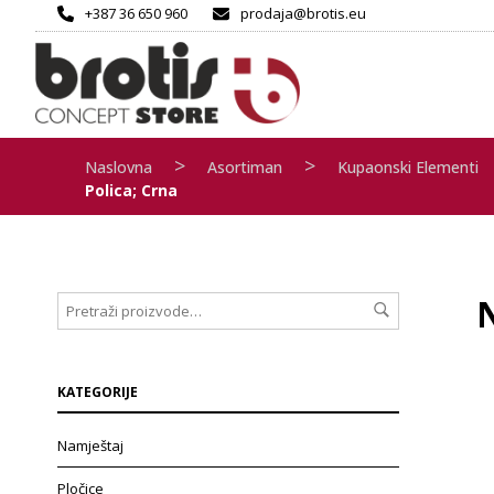
+387 36 650 960
prodaja@brotis.eu
>
>
Naslovna
Asortiman
Kupaonski Elementi
Polica; Crna
KATEGORIJE
Namještaj
Pločice