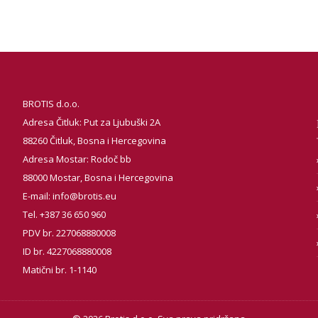
BROTIS d.o.o.
Adresa Čitluk: Put za Ljubuški 2A
88260 Čitluk, Bosna i Hercegovina
Adresa Mostar: Rodoč bb
88000 Mostar, Bosna i Hercegovina
E-mail:
info@brotis.eu
Tel. +387 36 650 960
PDV br. 227068880008
ID br. 4227068880008
Matični br. 1-1140