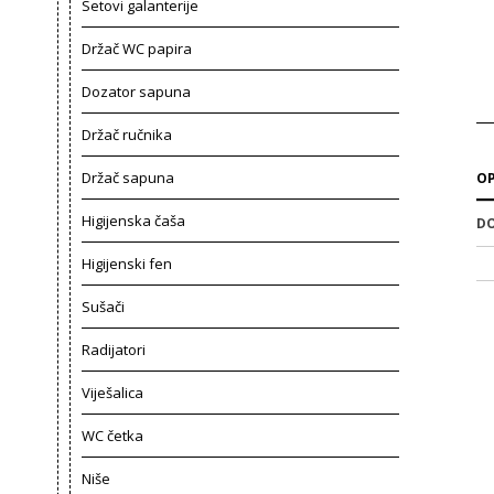
Setovi galanterije
Držač WC papira
Dozator sapuna
Držač ručnika
Držač sapuna
OP
Higijenska čaša
DO
Higijenski fen
Sušači
Radijatori
Viješalica
WC četka
Niše