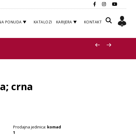
NA PONUDA
KATALOZI
KARIJERA
KONTAKT
a; crna
Prodajna jedinica:
komad
1