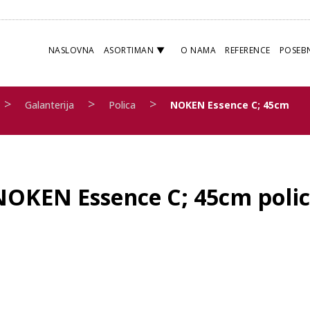
NASLOVNA
ASORTIMAN
O NAMA
REFERENCE
POSEB
>
>
>
Galanterija
Polica
NOKEN Essence C; 45cm
NOKEN Essence C; 45cm polic