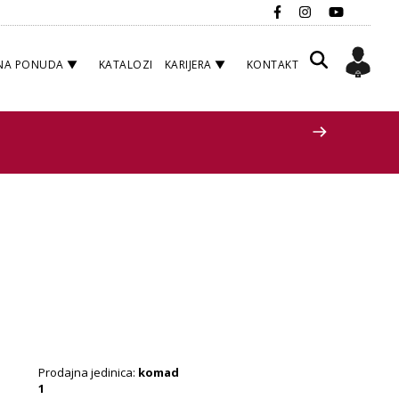
NA PONUDA
KATALOZI
KARIJERA
KONTAKT
Prodajna jedinica:
komad
1