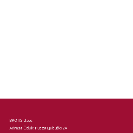
BROTIS d.o.o.
Adresa Čitluk: Put za Ljubuški 2A