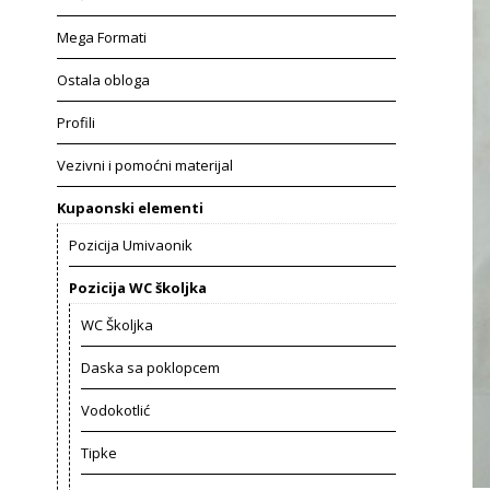
Mega Formati
Ostala obloga
Profili
Vezivni i pomoćni materijal
Kupaonski elementi
Pozicija Umivaonik
Pozicija WC školjka
WC Školjka
Daska sa poklopcem
Vodokotlić
Tipke