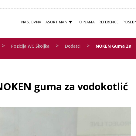
NASLOVNA
ASORTIMAN
O NAMA
REFERENCE
POSEB
>
>
>
Pozicija WC Školjka
Dodatci
NOKEN Guma Za
NOKEN guma za vodokotlić