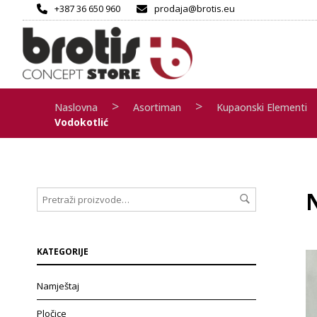
+387 36 650 960
prodaja@brotis.eu
>
>
Naslovna
Asortiman
Kupaonski Elementi
Vodokotlić
KATEGORIJE
Namještaj
Pločice