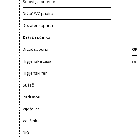
Setovi galanterije
Držač WC papira
Dozator sapuna
Držač ručnika
Držač sapuna
OP
Higijenska čaša
DO
Higijenski fen
Sušači
Radijatori
Viješalica
WC četka
Niše