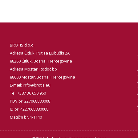
BROTIS d.o.o.
Adresa Čitluk: Put za Ljubuški 2A
88260 Čitluk, Bosna i Hercegovina
Adresa Mostar: Rodoč bb
88000 Mostar, Bosna i Hercegovina
E-mail:
info@brotis.eu
Tel. +387 36 650 960
PDV br. 227068880008
ID br. 4227068880008
Matični br. 1-1140