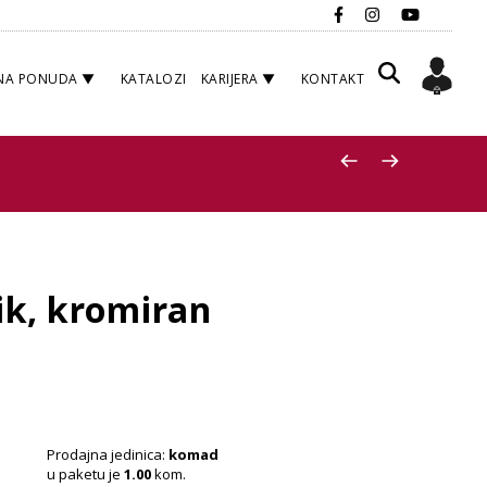
NA PONUDA
KATALOZI
KARIJERA
KONTAKT
ik, kromiran
Prodajna jedinica:
komad
u paketu je
1.00
kom.