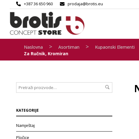
+387 36 650 960
prodaja@brotis.eu
>
>
Naslovna
Asortiman
Kupaonski Elementi
Za Ručnik, Kromiran
KATEGORIJE
Namještaj
Pločice