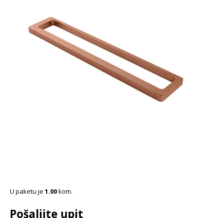
U paketu je
1.00
kom.
Pošaljite upit