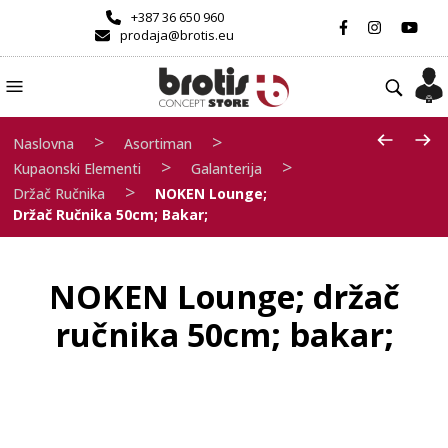
+387 36 650 960
prodaja@brotis.eu
>
>
Naslovna
Asortiman
>
>
Kupaonski Elementi
Galanterija
>
Držač Ručnika
NOKEN Lounge;
Držač Ručnika 50cm; Bakar;
NOKEN Lounge; držač
ručnika 50cm; bakar;