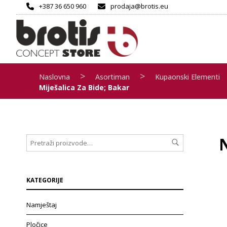
+387 36 650 960
prodaja@brotis.eu
>
>
Naslovna
Asortiman
Kupaonski Elementi
Miješalica Za Bide; Bakar
KATEGORIJE
Namještaj
Pločice