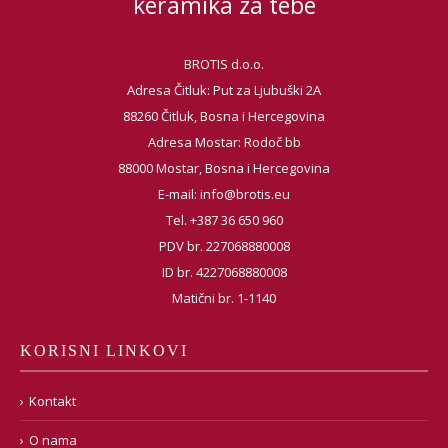
keramika za tebe
BROTIS d.o.o.
Adresa Čitluk: Put za Ljubuški 2A
88260 Čitluk, Bosna i Hercegovina
Adresa Mostar: Rodoč bb
88000 Mostar, Bosna i Hercegovina
E-mail:
info@brotis.eu
Tel. +387 36 650 960
PDV br. 227068880008
ID br. 4227068880008
Matični br. 1-1140
KORISNI LINKOVI
Kontakt
O nama