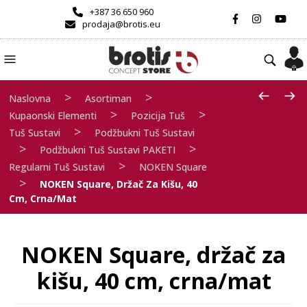
+387 36 650 960
prodaja@brotis.eu
>
>
Naslovna
Asortiman
>
>
Kupaonski Elementi
Pozicija Tuš
>
Tuš Sustavi
Podžbukni Tuš Sustavi
>
>
Podžbukni Tuš Sustavi PAKETI
>
Regularni Tuš Sustavi
NOKEN Square
>
NOKEN Square, Držač Za Kišu, 40
Cm, Crna/mat
NOKEN Square, držač za
kišu, 40 cm, crna/mat