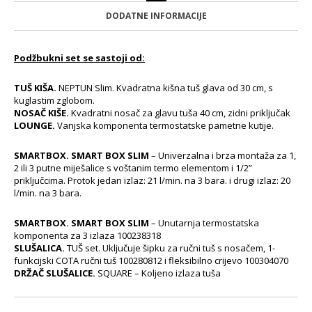
DODATNE INFORMACIJE
Podžbukni set se sastoji od:
TUŠ KIŠA.
NEPTUN Slim. Kvadratna kišna tuš glava od 30 cm, s
kuglastim zglobom.
NOSAČ KIŠE.
Kvadratni nosač za glavu tuša 40 cm, zidni priključak
LOUNGE.
Vanjska komponenta termostatske pametne kutije.
SMARTBOX. SMART BOX SLIM
– Univerzalna i brza montaža za 1,
2 ili 3 putne miješalice s voštanim termo elementom i 1/2”
priključcima. Protok jedan izlaz: 21 l/min. na 3 bara. i drugi izlaz: 20
l/min. na 3 bara.
SMARTBOX. SMART BOX SLIM
– Unutarnja termostatska
komponenta za 3 izlaza 100238318
SLUŠALICA.
TUŠ set. Uključuje šipku za ručni tuš s nosačem, 1-
funkcijski COTA ručni tuš 100280812 i fleksibilno crijevo 100304070
DRŽAČ SLUŠALICE.
SQUARE – Koljeno izlaza tuša