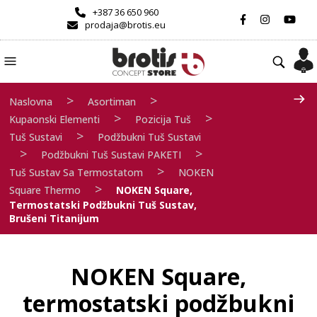
+387 36 650 960
prodaja@brotis.eu
>
>
Naslovna
Asortiman
>
>
Kupaonski Elementi
Pozicija Tuš
>
Tuš Sustavi
Podžbukni Tuš Sustavi
>
>
Podžbukni Tuš Sustavi PAKETI
>
Tuš Sustav Sa Termostatom
NOKEN
>
Square Thermo
NOKEN Square,
Termostatski Podžbukni Tuš Sustav,
Brušeni Titanijum
NOKEN Square,
termostatski podžbukni