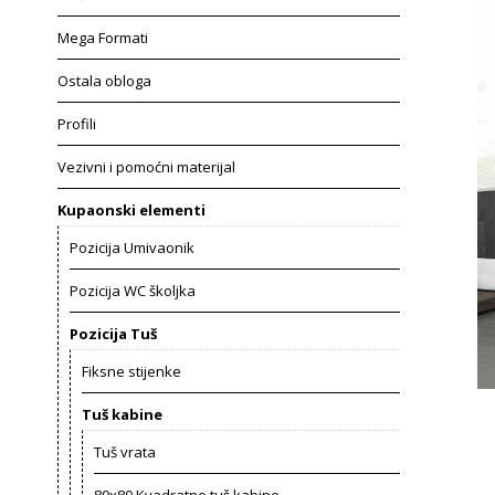
Mega Formati
Ostala obloga
Profili
Vezivni i pomoćni materijal
Kupaonski elementi
Pozicija Umivaonik
Pozicija WC školjka
Pozicija Tuš
Fiksne stijenke
Tuš kabine
Tuš vrata