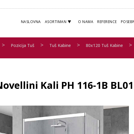
NASLOVNA
ASORTIMAN
O NAMA
REFERENCE
POSEB
>
>
>
>
Pozicija Tuš
Tuš Kabine
80x120 Tuš Kabine
Novellini Kali PH 116-1B BL0