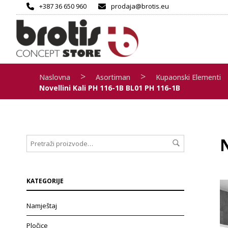
+387 36 650 960
prodaja@brotis.eu
>
>
Naslovna
Asortiman
Kupaonski Elementi
Novellini Kali PH 116-1B BL01 PH 116-1B
KATEGORIJE
Namještaj
Pločice