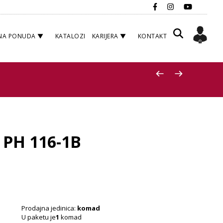
NA PONUDA
KATALOZI
KARIJERA
KONTAKT
1 PH 116-1B
Prodajna jedinica:
komad
U paketu je
1
komad