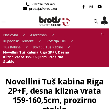
+387 36 650 960
prodaja@brotis.eu
>
>
Naslovna
Asortiman
>
>
Kupaonski Elementi
Pozicija Tuš
>
>
Tuš Kabine
90x160 Tuš Kabine
Novellini Tuš Kabina Riga 2P+F, Desna
Klizna Vrata 159-160,5cm, Prozirno
Staklo
Novellini Tuš kabina Riga
2P+F, desna klizna vrata
159-160,5cm, prozirno