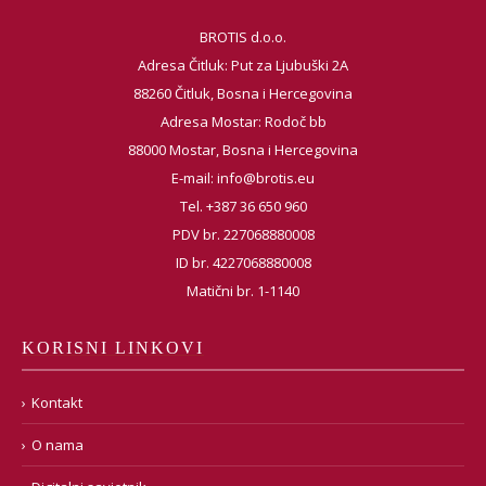
BROTIS d.o.o.
Adresa Čitluk: Put za Ljubuški 2A
88260 Čitluk, Bosna i Hercegovina
Adresa Mostar: Rodoč bb
88000 Mostar, Bosna i Hercegovina
E-mail:
info@brotis.eu
Tel. +387 36 650 960
PDV br. 227068880008
ID br. 4227068880008
Matični br. 1-1140
KORISNI LINKOVI
Kontakt
O nama