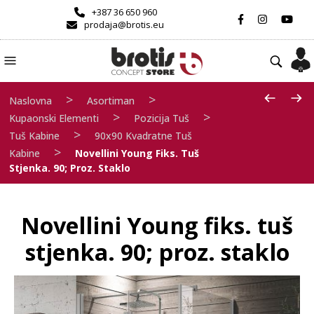
+387 36 650 960
prodaja@brotis.eu
>
>
Naslovna
Asortiman
>
>
Kupaonski Elementi
Pozicija Tuš
>
Tuš Kabine
90x90 Kvadratne Tuš
>
Kabine
Novellini Young Fiks. Tuš
Stjenka. 90; Proz. Staklo
Novellini Young fiks. tuš
stjenka. 90; proz. staklo