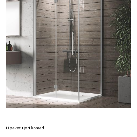
U paketu je
1
komad