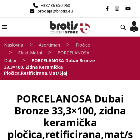
+387 36 650 960
prodaja@brotis.eu
>
>
Naslovna
Asortiman
Pločice
>
>
Efekt Metal
PORCELANOSA
>
Dubai
PORCELANOSA Dubai Bronze
33,3×100, Zidna Keramička
Pločica,retificirana,mat/sjaj
PORCELANOSA Dubai
Bronze 33,3×100, zidna
keramička
pločica,retificirana,mat/s