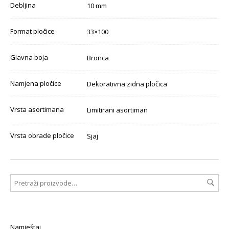
Debljina
10 mm
Format pločice
33×100
Glavna boja
Bronca
Namjena pločice
Dekorativna zidna pločica
Vrsta asortimana
Limitirani asortiman
Vrsta obrade pločice
Sjaj
Namještaj