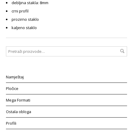
debljina stakla: 8mm
crni profil
prozirno staklo
kaljeno staklo
Namještaj
Pločice
Mega Formati
Ostala obloga
Profili