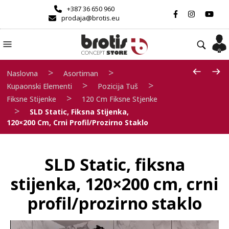
+387 36 650 960
prodaja@brotis.eu
>
>
Naslovna
Asortiman
>
>
Kupaonski Elementi
Pozicija Tuš
>
Fiksne Stijenke
120 Cm Fiksne Stjenke
>
SLD Static, Fiksna Stijenka,
120×200 Cm, Crni Profil/prozirno Staklo
SLD Static, fiksna
stijenka, 120×200 cm, crni
profil/prozirno staklo