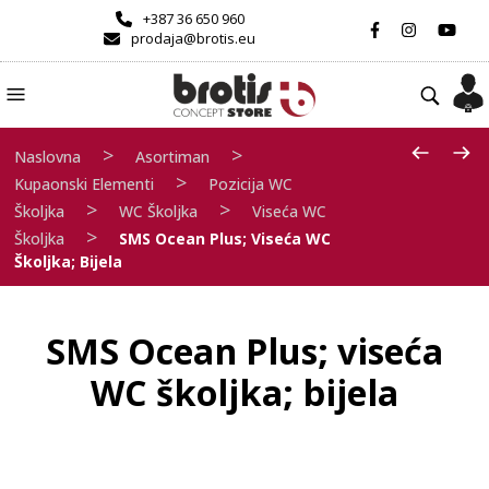
+387 36 650 960
prodaja@brotis.eu
>
>
Naslovna
Asortiman
>
Kupaonski Elementi
Pozicija WC
>
>
Školjka
WC Školjka
Viseća WC
>
Školjka
SMS Ocean Plus; Viseća WC
Školjka; Bijela
SMS Ocean Plus; viseća
WC školjka; bijela