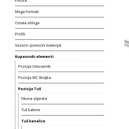
Pločice
Mega Formati
Ostala obloga
Profili
Vezivni i pomoćni materijal
Kupaonski elementi
Pozicija Umivaonik
Pozicija WC školjka
Pozicija Tuš
Fiksne stijenke
Tuš kabine
Tuš kanalice