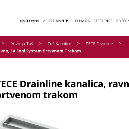
NASLOVNA
ASORTIMAN
O NAMA
REFERENCE
POSEB
>
>
>
>
Pozicija Tuš
Tuš Kanalice
TECE Drainline
Ravna, Sa Seal System Brtvenom Trakom
ECE Drainline kanalica, ravn
brtvenom trakom