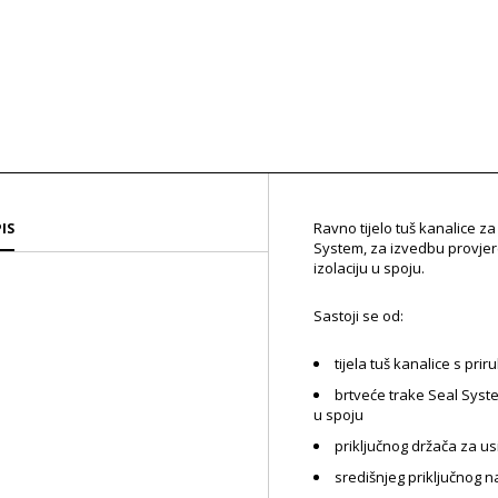
Ravno tijelo tuš kanalice z
IS
System, za izvedbu provjere
izolaciju u spoju.
Sastoji se od:
tijela tuš kanalice s pri
brtveće trake Seal Syste
u spoju
priključnog držača za u
središnjeg priključnog 