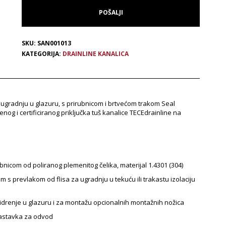
SKU:
SAN001013
KATEGORIJA:
DRAINLINE KANALICA
a ugradnju u glazuru, s prirubnicom i brtvećom trakom Seal
nog i certificiranog priključka tuš kanalice TECEdrainline na
rubnicom od poliranog plemenitog čelika, materijal 1.4301 (304)
m s prevlakom od flisa za ugradnju u tekuću ili trakastu izolaciju
sidrenje u glazuru i za montažu opcionalnih montažnih nožica
nastavka za odvod