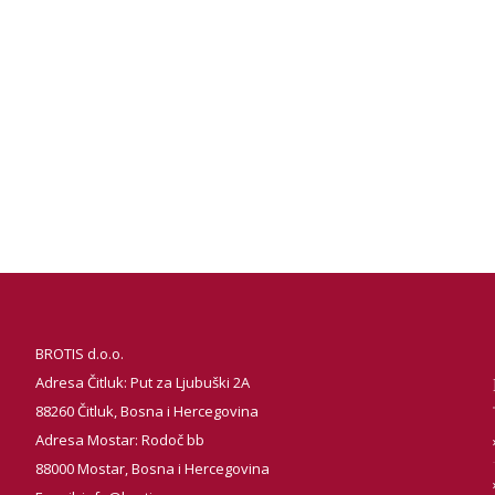
BROTIS d.o.o.
Adresa Čitluk: Put za Ljubuški 2A
88260 Čitluk, Bosna i Hercegovina
Adresa Mostar: Rodoč bb
88000 Mostar, Bosna i Hercegovina