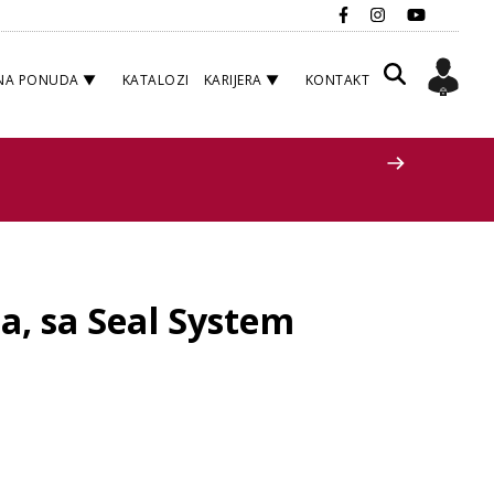
NA PONUDA
KATALOZI
KARIJERA
KONTAKT
a, sa Seal System