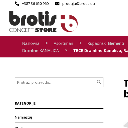
+387 36 650 960
prodaja@brotis.eu
>
>
Naslovna
Asortiman
Kupaonski Elementi
>
Drainline KANALICA
TECE Drainline Kanalica, 
T
KATEGORIJE
Namještaj