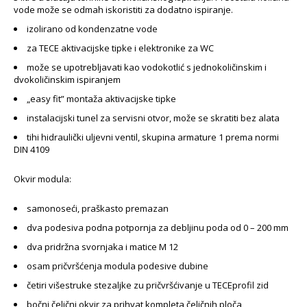
vode može se odmah iskoristiti za dodatno ispiranje.
izolirano od kondenzatne vode
za TECE aktivacijske tipke i elektronike za WC
može se upotrebljavati kao vodokotlić s jednokoličinskim i
dvokoličinskim ispiranjem
„easy fit” montaža aktivacijske tipke
instalacijski tunel za servisni otvor, može se skratiti bez alata
tihi hidraulički uljevni ventil, skupina armature 1 prema normi
DIN 4109
Okvir modula:
samonoseći, praškasto premazan
dva podesiva podna potpornja za debljinu poda od 0 – 200 mm
dva pridržna svornjaka i matice M 12
osam pričvršćenja modula podesive dubine
četiri višestruke stezaljke zu pričvršćivanje u TECEprofil zid
bočni čelični okvir za prihvat kompleta čeličnih ploča