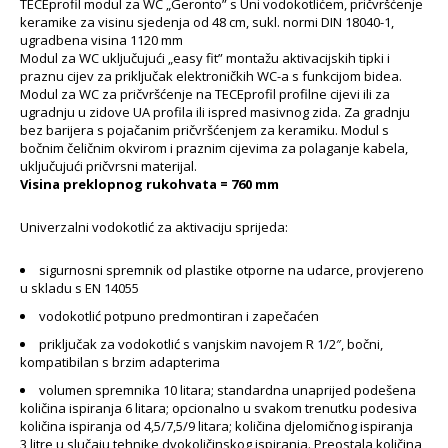
TECEprofil modul za WC „Geronto” s Uni vodokotlićem, pričvršćenje
keramike za visinu sjedenja od 48 cm, sukl. normi DIN 18040-1,
ugradbena visina 1120 mm
Modul za WC uključujući „easy fit” montažu aktivacijskih tipki i
praznu cijev za priključak elektroničkih WC-a s funkcijom bidea.
Modul za WC za pričvršćenje na TECEprofil profilne cijevi ili za
ugradnju u zidove UA profila ili ispred masivnog zida. Za gradnju
bez barijera s pojačanim pričvršćenjem za keramiku. Modul s
bočnim čeličnim okvirom i praznim cijevima za polaganje kabela,
uključujući pričvrsni materijal.
Visina preklopnog rukohvata = 760 mm
Univerzalni vodokotlić za aktivaciju sprijeda:
sigurnosni spremnik od plastike otporne na udarce, provjereno
u skladu s EN 14055
vodokotlić potpuno predmontiran i zapečaćen
priključak za vodokotlić s vanjskim navojem R 1/2″, bočni,
kompatibilan s brzim adapterima
volumen spremnika 10 litara; standardna unaprijed podešena
količina ispiranja 6 litara; opcionalno u svakom trenutku podesiva
količina ispiranja od 4,5/7,5/9 litara; količina djelomičnog ispiranja
3 litre u slučaju tehnike dvokoličinskog ispiranja. Preostala količina