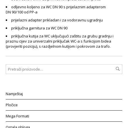
odljevno koljeno za WC DN 90 s prijelaznim adapterom
DN 90/100 od PP-a
prijelazni adapter prikladan i za vodoravnu ugradnju
priključna garnitura za WC DN 90
priključna kutija za WC uključujući zaštitu za grubu gradnju i
praznu cijev za univerzalni priključak WC-a s funkcijom bidea
(provjeriti poziciju), s razdjelnom kutijom i pokrovom za trafo.
Namještaj
Pločice
Mega Formati
Ostala obloga