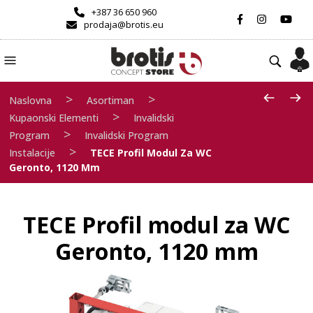
+387 36 650 960
prodaja@brotis.eu
>
>
Naslovna
Asortiman
>
Kupaonski Elementi
Invalidski
>
Program
Invalidski Program
>
Instalacije
TECE Profil Modul Za WC
Geronto, 1120 Mm
TECE Profil modul za WC
Geronto, 1120 mm