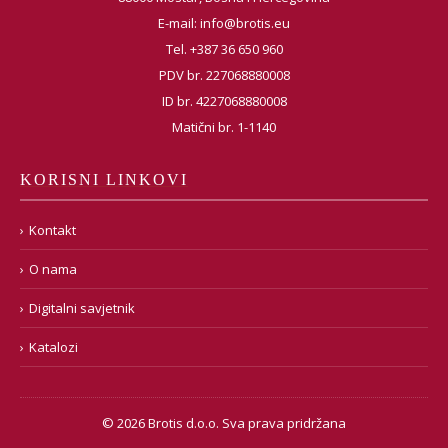
E-mail:
info@brotis.eu
Tel. +387 36 650 960
PDV br. 227068880008
ID br. 4227068880008
Matični br. 1-1140
KORISNI LINKOVI
Kontakt
O nama
Digitalni savjetnik
Katalozi
© 2026 Brotis d.o.o. Sva prava pridržana