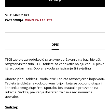
SKU:
SAN001043
KATEGORIJA:
OKNO ZA TABLETE
OPIS
TECE tablete za vodokotlić za aktivno održavanje na bazi biološki
razgradivih tenzida. TECE tablete za vodokotlić bojaju vodu u plavo
i šire ugodan miris. Obojana voda za ispiranje širi svježinu.
Ubacite jednu tabletu u vodokotlić. Tableta ravnomjerno boja vodu.
Tableta je obložena vodotopivom folijom koja se potpuno otapa i
korisniku omogućuje čistu uporabu bez ostataka proizvoda na
rukama. Sadržaj pakiranja dostatan za 6 mjeseci normalne
uporabe.
Sadržaj: