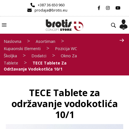
+387 36 650 960
prodaja@brotis.eu
>
>
Naslovna
Asortiman
>
Kupaonski Elementi
Pozicija WC
>
>
Školjka
Dodatci
Okno Za
>
Tablete
TECE Tablete Za
Održavanje Vodokotlića 10/1
TECE Tablete za
održavanje vodokotlića
10/1