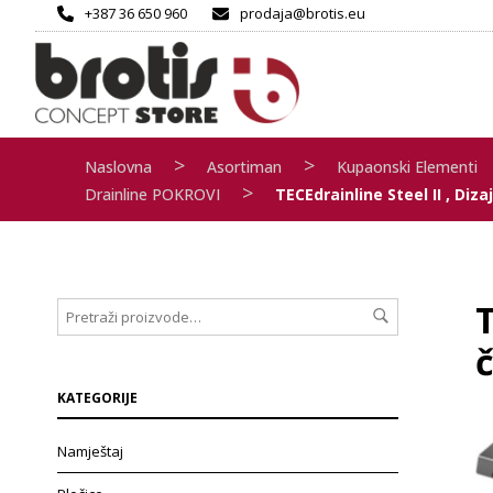
+387 36 650 960
prodaja@brotis.eu
>
>
Naslovna
Asortiman
Kupaonski Elementi
>
Drainline POKROVI
TECEdrainline Steel II , Diz
T
č
KATEGORIJE
Namještaj