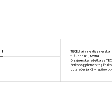
TECEdrainline dizajnerska re
IS
tuš kanalicu, ravna
Dizajnerska rešetka za TECE
četkanog plemenitog čelika 
opterećenja K3 – ispitno op