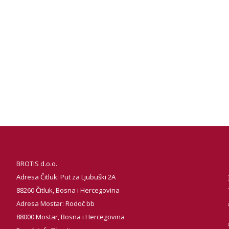
BROTIS d.o.o.
Adresa Čitluk: Put za Ljubuški 2A
88260 Čitluk, Bosna i Hercegovina
Adresa Mostar: Rodoč bb
88000 Mostar, Bosna i Hercegovina