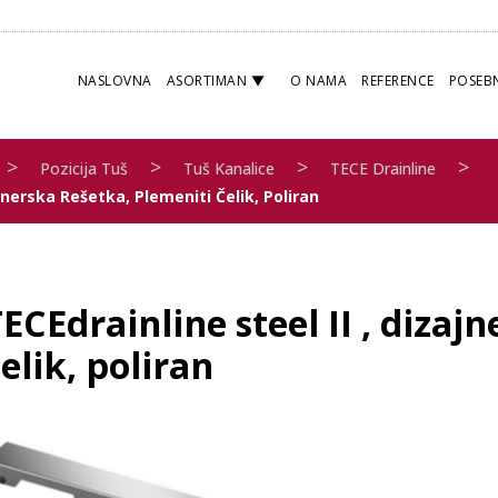
NASLOVNA
ASORTIMAN
O NAMA
REFERENCE
POSEB
>
>
>
>
Pozicija Tuš
Tuš Kanalice
TECE Drainline
ajnerska Rešetka, Plemeniti Čelik, Poliran
ECEdrainline steel II , dizaj
elik, poliran