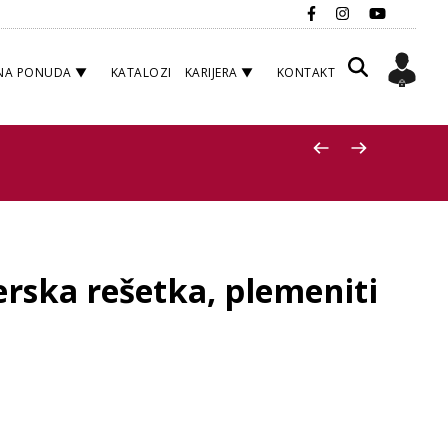
NA PONUDA
KATALOZI
KARIJERA
KONTAKT
nerska rešetka, plemeniti