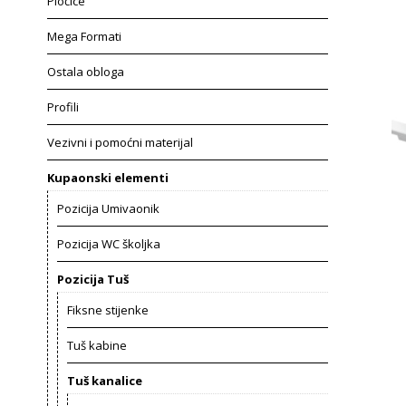
Pločice
Mega Formati
Ostala obloga
Profili
Vezivni i pomoćni materijal
Kupaonski elementi
Pozicija Umivaonik
Pozicija WC školjka
Pozicija Tuš
Fiksne stijenke
Tuš kabine
Tuš kanalice