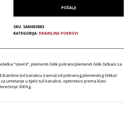
SKU:
SAN003883
KATEGORIJA:
DRAINLINE POKROVI
šetka “steel II”, plemeniti čelik polirani/plemeniti čelik četkani za
drainline tuš kanalicu (ravna) od poliranog plemenitog čelika/
za umetanje u tijelo tuš kanalice, opteretivo prema klasi
terećenje 300 kg.