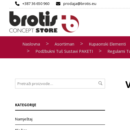
+387 36 650 960
prodaja@brotis.eu
>
>
Naslovna
Asortiman
Kupaonski Elementi
>
>
Podžbukni Tuš Sustavi PAKETI
Regularni T
KATEGORIJE
Namještaj