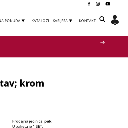
NA PONUDA
KATALOZI
KARIJERA
KONTAKT
stav; krom
Prodajna jedinica:
pak
U paketu je
1
SET.