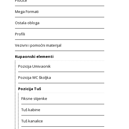
Pločice
Mega Formati
Ostala obloga
Profili
Vezivni i pomoćni materijal
Kupaonski elementi
Pozicija Umivaonik
Pozicija WC školjka
Pozicija Tuš
Fiksne stijenke
Tuš kabine
Tuš kanalice