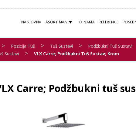
NASLOVNA
ASORTIMAN
O NAMA
REFERENCE
POSEB
>
>
>
Pozicija Tuš
Tuš Sustavi
Podžbukni Tuš Sustavi
>
uš Sustavi
VLX Carre; Podžbukni Tuš Sustav; Krom
VLX Carre; Podžbukni tuš su