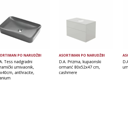
ORTIMAN PO NARUDŽBI
ASORTIMAN PO NARUDŽBI
AS
A. Tess nadgradni
D.A. Prizma, kupaonski
D.A
ramički umivaonik,
ormarić 80x52x47 cm,
um
x40cm, anthracite,
cashmere
tanium