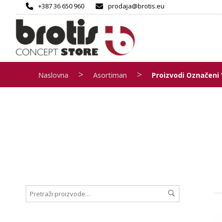
+387 36 650 960
prodaja@brotis.eu
>
>
Naslovna
Asortiman
Proizvodi Označeni “