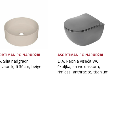
ORTIMAN PO NARUDŽBI
ASORTIMAN PO NARUDŽBI
. Silia nadgradni
D.A. Peonia viseća WC
ivaonik, fi 36cm, beige
školjka, sa wc daskom,
rimless, anthracite, titanium