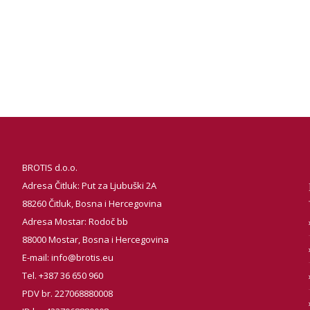
BROTIS d.o.o.
Adresa Čitluk: Put za Ljubuški 2A
88260 Čitluk, Bosna i Hercegovina
Adresa Mostar: Rodoč bb
88000 Mostar, Bosna i Hercegovina
E-mail:
info@brotis.eu
Tel. +387 36 650 960
PDV br. 227068880008