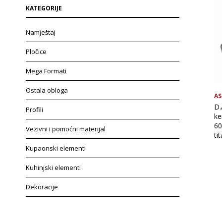
KATEGORIJE
Namještaj
Pločice
Mega Formati
Ostala obloga
AS
D.
Profili
ke
60
Vezivni i pomoćni materijal
ti
Kupaonski elementi
Kuhinjski elementi
Dekoracije