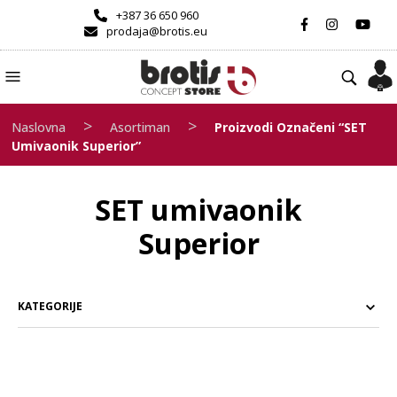
+387 36 650 960
prodaja@brotis.eu
>
>
Naslovna
Asortiman
Proizvodi Označeni “SET
Umivaonik Superior”
SET umivaonik
Superior
KATEGORIJE