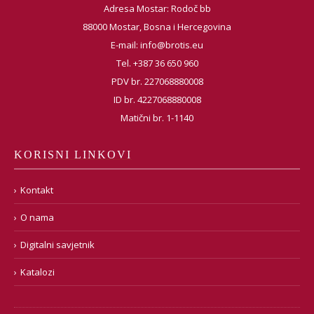
Adresa Mostar: Rodoč bb
88000 Mostar, Bosna i Hercegovina
E-mail:
info@brotis.eu
Tel. +387 36 650 960
PDV br. 227068880008
ID br. 4227068880008
Matični br. 1-1140
KORISNI LINKOVI
Kontakt
O nama
Digitalni savjetnik
Katalozi