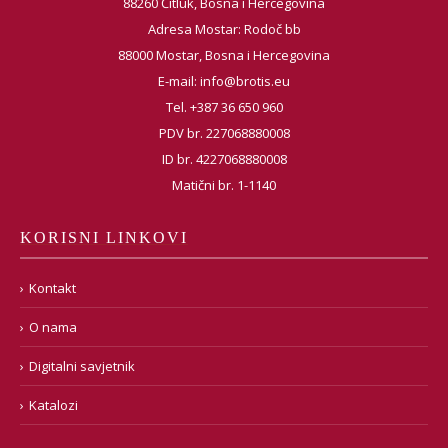
88260 Čitluk, Bosna i Hercegovina
Adresa Mostar: Rodoč bb
88000 Mostar, Bosna i Hercegovina
E-mail:
info@brotis.eu
Tel. +387 36 650 960
PDV br. 227068880008
ID br. 4227068880008
Matični br. 1-1140
KORISNI LINKOVI
Kontakt
O nama
Digitalni savjetnik
Katalozi