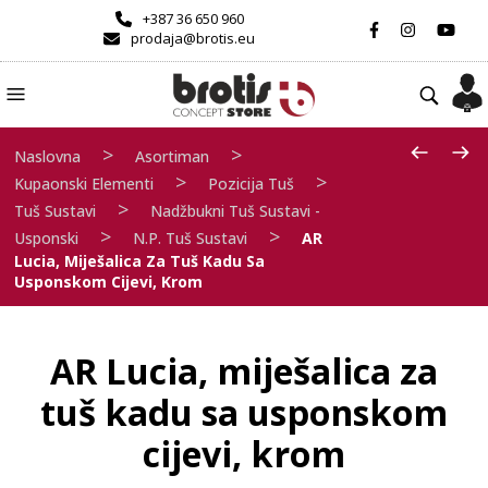
+387 36 650 960
prodaja@brotis.eu
>
>
Naslovna
Asortiman
>
>
Kupaonski Elementi
Pozicija Tuš
>
Tuš Sustavi
Nadžbukni Tuš Sustavi -
>
>
Usponski
N.P. Tuš Sustavi
AR
Lucia, Miješalica Za Tuš Kadu Sa
Usponskom Cijevi, Krom
AR Lucia, miješalica za
tuš kadu sa usponskom
cijevi, krom