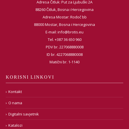
Adresa Čitluk: Put za Ljubuški 2A
88260 Čitluk, Bosna i Hercegovina
Adresa Mostar: Rodoč bb
88000 Mostar, Bosna i Hercegovina
E-mail:
info@brotis.eu
Tel. +387 36 650 960
PDV br. 227068880008
ID br. 4227068880008
Matični br. 1-1140
KORISNI LINKOVI
Kontakt
O nama
Digitalni savjetnik
Katalozi