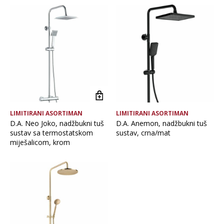
Brand
Vrsta asortimana
Glavna boja
LIMITIRANI ASORTIMAN
LIMITIRANI ASORTIMAN
D.A. Neo Joko, nadžbukni tuš
D.A. Anemon, nadžbukni tuš
sustav sa termostatskom
sustav, crna/mat
miješalicom, krom