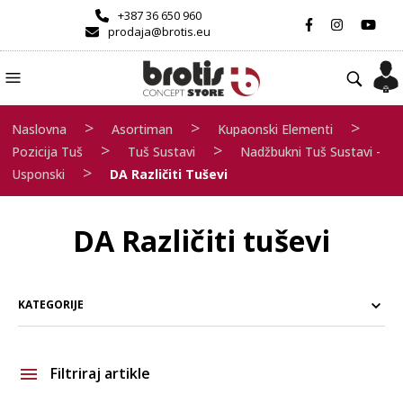
+387 36 650 960
prodaja@brotis.eu
>
>
>
Naslovna
Asortiman
Kupaonski Elementi
>
>
Pozicija Tuš
Tuš Sustavi
Nadžbukni Tuš Sustavi -
>
Usponski
DA Različiti Tuševi
DA Različiti tuševi
KATEGORIJE
Filtriraj artikle