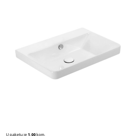
U paketu je
1.00
kom.