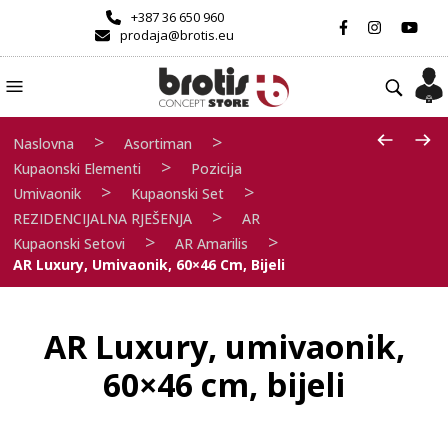
+387 36 650 960
prodaja@brotis.eu
>
>
Naslovna
Asortiman
>
Kupaonski Elementi
Pozicija
>
>
Umivaonik
Kupaonski Set
>
REZIDENCIJALNA RJEŠENJA
AR
>
>
Kupaonski Setovi
AR Amarilis
AR Luxury, Umivaonik, 60×46 Cm, Bijeli
AR Luxury, umivaonik,
60×46 cm, bijeli