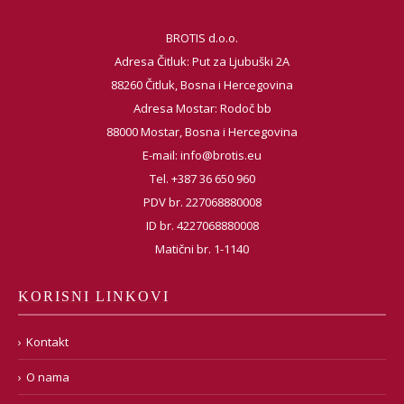
BROTIS d.o.o.
Adresa Čitluk: Put za Ljubuški 2A
88260 Čitluk, Bosna i Hercegovina
Adresa Mostar: Rodoč bb
88000 Mostar, Bosna i Hercegovina
E-mail:
info@brotis.eu
Tel. +387 36 650 960
PDV br. 227068880008
ID br. 4227068880008
Matični br. 1-1140
KORISNI LINKOVI
Kontakt
O nama