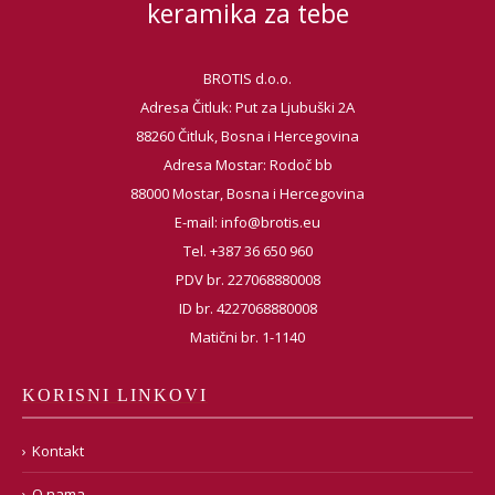
keramika za tebe
BROTIS d.o.o.
Adresa Čitluk: Put za Ljubuški 2A
88260 Čitluk, Bosna i Hercegovina
Adresa Mostar: Rodoč bb
88000 Mostar, Bosna i Hercegovina
E-mail:
info@brotis.eu
Tel. +387 36 650 960
PDV br. 227068880008
ID br. 4227068880008
Matični br. 1-1140
KORISNI LINKOVI
Kontakt
O nama