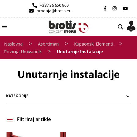
+387 36 650 960
prodaja@brotis.eu
>
>
>
Naslovna
Asortiman
Kupaonski Elementi
>
Pozicija Umivaonik
Unutarnje Instalacije
Unutarnje instalacije
KATEGORIJE
Filtriraj artikle