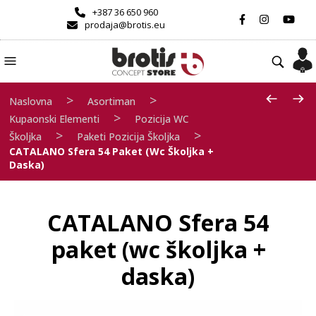
+387 36 650 960
prodaja@brotis.eu
>
>
Naslovna
Asortiman
>
Kupaonski Elementi
Pozicija WC
>
>
Školjka
Paketi Pozicija Školjka
CATALANO Sfera 54 Paket (wc Školjka +
Daska)
CATALANO Sfera 54
paket (wc školjka +
daska)