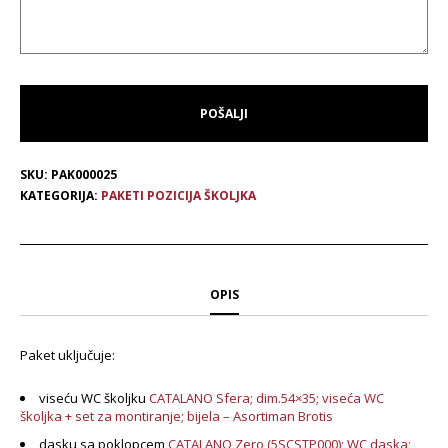
SKU:
PAK000025
KATEGORIJA:
PAKETI POZICIJA ŠKOLJKA
OPIS
Paket uključuje:
viseću WC školjku
CATALANO Sfera; dim.54×35; viseća WC
školjka + set za montiranje; bijela – Asortiman Brotis
dasku sa poklopcem
CATALANO Zero (5SCSTP000); WC daska;