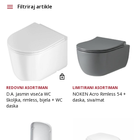
Filtriraj artikle
Brand
Vrsta asortimana
Glavna boja
REDOVNI ASORTIMAN
LIMITIRANI ASORTIMAN
D.A. Jasmin viseća WC
NOKEN Acro Rimless 54 +
školjka, rimless, bijela + WC
daska, siva/mat
daska