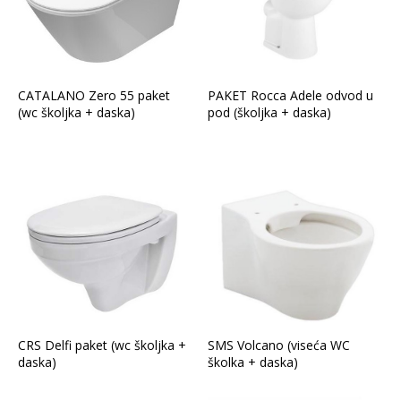
CATALANO Zero 55 paket
PAKET Rocca Adele odvod u
(wc školjka + daska)
pod (školjka + daska)
CRS Delfi paket (wc školjka +
SMS Volcano (viseća WC
daska)
školka + daska)