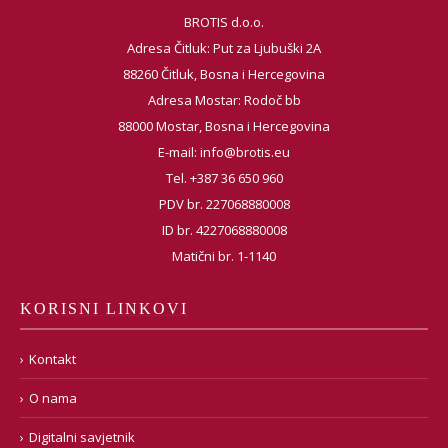
BROTIS d.o.o.
Adresa Čitluk: Put za Ljubuški 2A
88260 Čitluk, Bosna i Hercegovina
Adresa Mostar: Rodoč bb
88000 Mostar, Bosna i Hercegovina
E-mail:
info@brotis.eu
Tel. +387 36 650 960
PDV br. 227068880008
ID br. 4227068880008
Matični br. 1-1140
KORISNI LINKOVI
Kontakt
O nama
Digitalni savjetnik