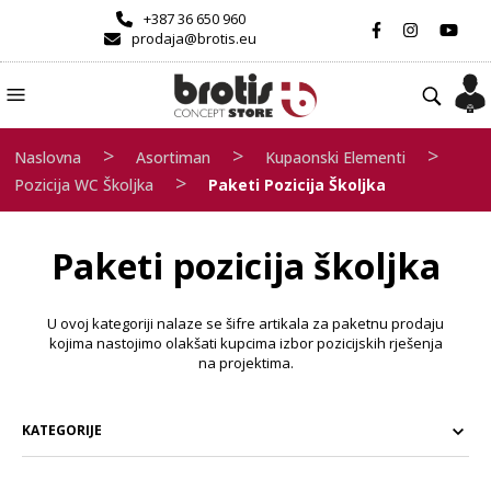
+387 36 650 960
prodaja@brotis.eu
>
>
>
Naslovna
Asortiman
Kupaonski Elementi
>
Pozicija WC Školjka
Paketi Pozicija Školjka
Paketi pozicija školjka
U ovoj kategoriji nalaze se šifre artikala za paketnu prodaju
kojima nastojimo olakšati kupcima izbor pozicijskih rješenja
na projektima.
KATEGORIJE