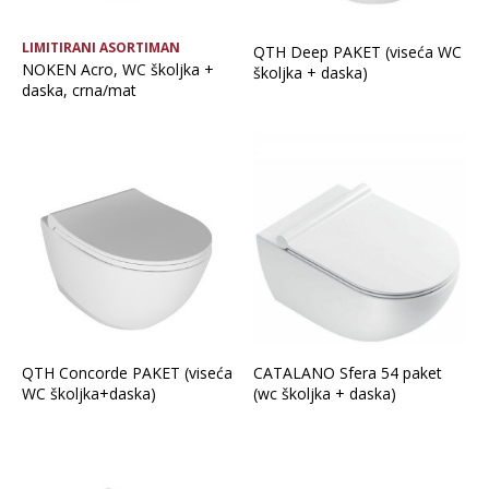
LIMITIRANI ASORTIMAN
QTH Deep PAKET (viseća WC
NOKEN Acro, WC školjka +
školjka + daska)
daska, crna/mat
QTH Concorde PAKET (viseća
CATALANO Sfera 54 paket
WC školjka+daska)
(wc školjka + daska)