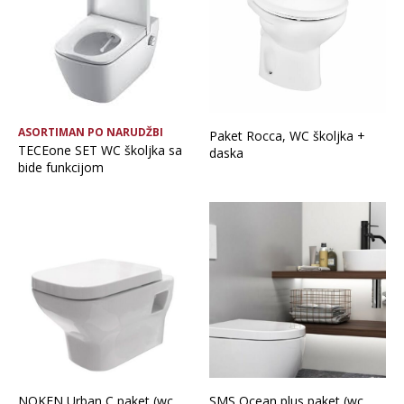
ASORTIMAN PO NARUDŽBI
Paket Rocca, WC školjka +
TECEone SET WC školjka sa
daska
bide funkcijom
NOKEN Urban C paket (wc
SMS Ocean plus paket (wc