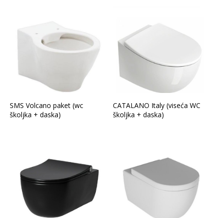
SMS Volcano paket (wc
CATALANO Italy (viseća WC
školjka + daska)
školjka + daska)