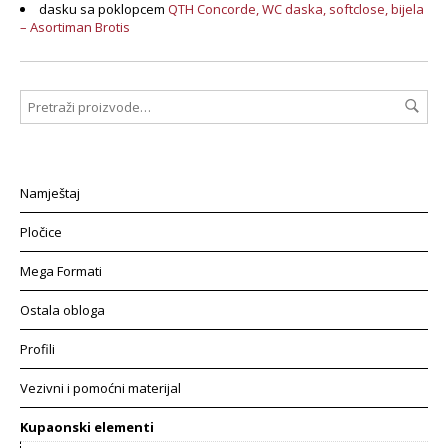
dasku sa poklopcem
QTH Concorde, WC daska, softclose, bijela
– Asortiman Brotis
Namještaj
Pločice
Mega Formati
Ostala obloga
Profili
Vezivni i pomoćni materijal
Kupaonski elementi