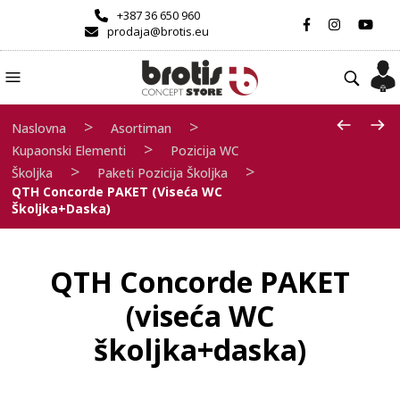
+387 36 650 960
prodaja@brotis.eu
>
>
Naslovna
Asortiman
>
Kupaonski Elementi
Pozicija WC
>
>
Školjka
Paketi Pozicija Školjka
QTH Concorde PAKET (viseća WC
Školjka+daska)
QTH Concorde PAKET
(viseća WC
školjka+daska)