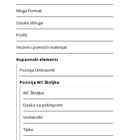
Mega Formati
Ostala obloga
Profili
Vezivni i pomoćni materijal
Kupaonski elementi
Pozicija Umivaonik
Pozicija WC školjka
WC Školjka
Daska sa poklopcem
Vodokotlić
Tipke