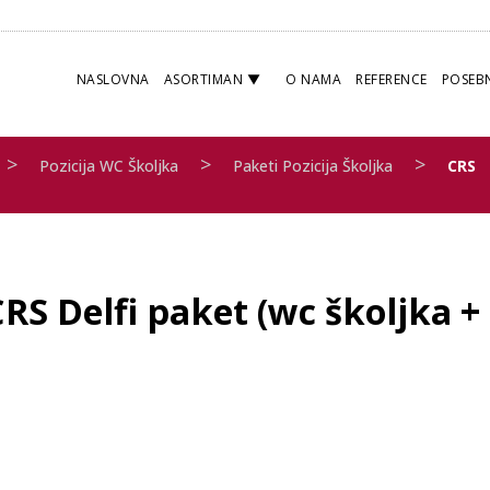
NASLOVNA
ASORTIMAN
O NAMA
REFERENCE
POSEB
>
>
>
Pozicija WC Školjka
Paketi Pozicija Školjka
CRS
RS Delfi paket (wc školjka +