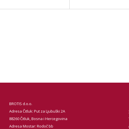
BROTIS d.o.o.
Adresa Čitluk: Put za Ljubuški 2A
88260 Čitluk, Bosna i Hercegovina
Adresa Mostar: Rodoč bb