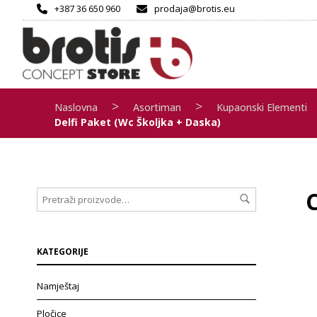
+387 36 650 960
prodaja@brotis.eu
>
>
Naslovna
Asortiman
Kupaonski Elementi
Delfi Paket (wc Školjka + Daska)
C
KATEGORIJE
Namještaj
Pločice