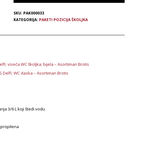
SKU:
PAK000033
KATEGORIJA:
PAKETI POZICIJA ŠKOLJKA
lfi; viseća WC školjka; bijela – Asortiman Brotis
S Delfi; WC daska – Asortiman Brotis
nja 3/6 L koji štedi vodu
ipropilena