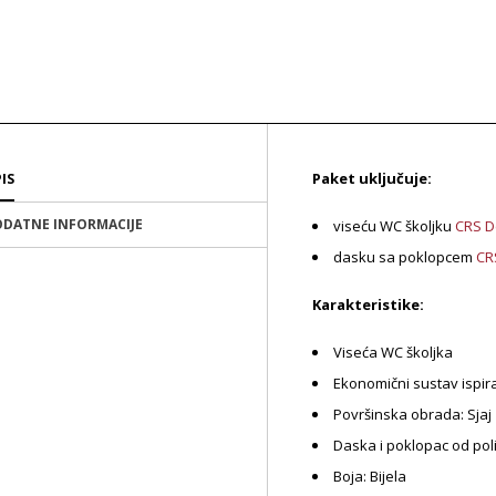
Paket uključuje:
IS
DATNE INFORMACIJE
viseću WC školjku
CRS De
dasku sa poklopcem
CR
Karakteristike:
Viseća WC školjka
Ekonomični sustav ispira
Površinska obrada: Sjaj
Daska i poklopac od pol
Boja: Bijela