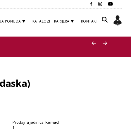
NA PONUDA
KATALOZI
KARIJERA
KONTAKT
 daska)
Prodajna jedinica:
komad
1