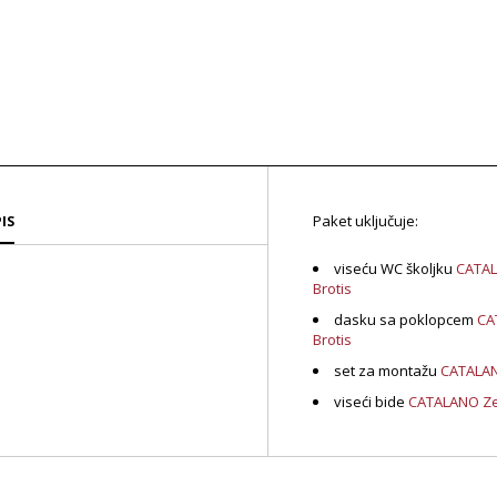
Paket uključuje:
IS
viseću WC školjku
CATAL
Brotis
dasku sa poklopcem
CA
Brotis
set za montažu
CATALAN
viseći bide
CATALANO Zero