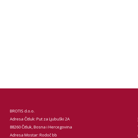
BROTIS d.o.o.
Adresa Čitluk: Put za Ljubuški 2A
88260 Čitluk, Bosna i Hercegovina
Adresa Mostar: Rodoč bb