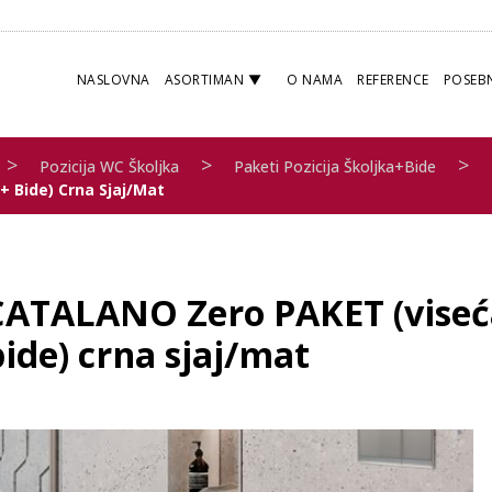
NASLOVNA
ASORTIMAN
O NAMA
REFERENCE
POSEB
>
>
>
Pozicija WC Školjka
Paketi Pozicija Školjka+bide
 Bide) Crna Sjaj/mat
CATALANO Zero PAKET (viseća
ide) crna sjaj/mat