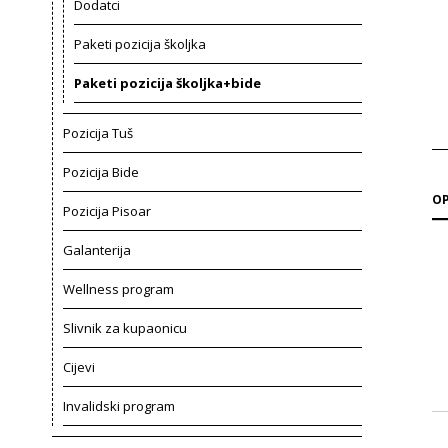
Dodatci
Paketi pozicija školjka
Paketi pozicija školjka+bide
Pozicija Tuš
Pozicija Bide
OP
Pozicija Pisoar
Galanterija
Wellness program
Slivnik za kupaonicu
Cijevi
Invalidski program