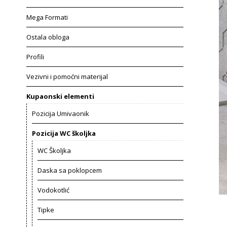
Mega Formati
Ostala obloga
Profili
Vezivni i pomoćni materijal
Kupaonski elementi
Pozicija Umivaonik
Pozicija WC školjka
WC Školjka
Daska sa poklopcem
Vodokotlić
Tipke