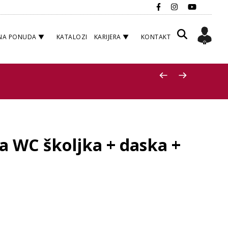
NA PONUDA
KATALOZI
KARIJERA
KONTAKT
 WC školjka + daska +