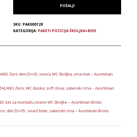
SKU:
PAK000128
KATEGORIJA:
PAKETI POZICIJA ŠKOLJKA+BIDE
ANO Zero dim.55×35; viseća WC školjka; crna mat – Asortiman
TALANO Zero; WC daska; soft close; satenski crna – Asortiman
O Set za montažu viseće WC školjke – Asortiman Brotis
; dim.55×35 ; viseći bide; satenski crna – Asortiman Brotis