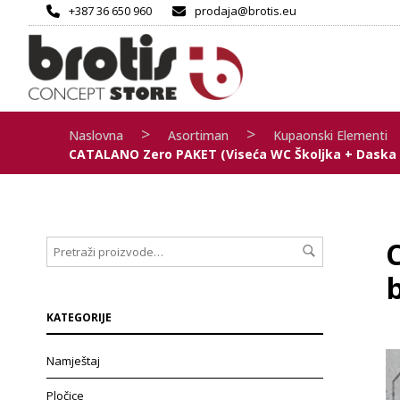
+387 36 650 960
prodaja@brotis.eu
>
>
Naslovna
Asortiman
Kupaonski Elementi
CATALANO Zero PAKET (viseća WC Školjka + Daska +
b
KATEGORIJE
Namještaj
Pločice