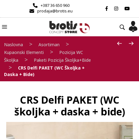
+387 36 650 960
prodaja@brotis.eu
>
>
Naslovna
Asortiman
>
Kupaonski Elementi
Pozicija WC
>
Školjka
Paketi Pozicija Školjka+bide
>
CRS Delfi PAKET (WC Školjka +
Daska + Bide)
CRS Delfi PAKET (WC
školjka + daska + bide)