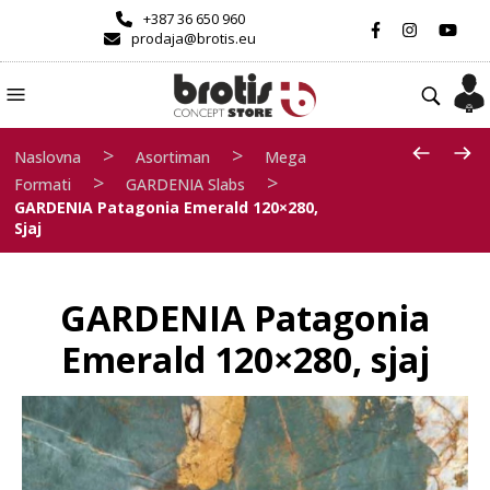
+387 36 650 960
prodaja@brotis.eu
>
>
Naslovna
Asortiman
Mega
>
>
Formati
GARDENIA Slabs
GARDENIA Patagonia Emerald 120×280,
Sjaj
GARDENIA Patagonia
Emerald 120×280, sjaj