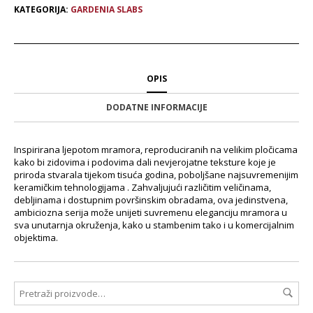
KATEGORIJA:
GARDENIA SLABS
OPIS
DODATNE INFORMACIJE
Inspirirana ljepotom mramora, reproduciranih na velikim pločicama
kako bi zidovima i podovima dali nevjerojatne teksture koje je
priroda stvarala tijekom tisuća godina, poboljšane najsuvremenijim
keramičkim tehnologijama . Zahvaljujući različitim veličinama,
debljinama i dostupnim površinskim obradama, ova jedinstvena,
ambiciozna serija može unijeti suvremenu eleganciju mramora u
sva unutarnja okruženja, kako u stambenim tako i u komercijalnim
objektima.